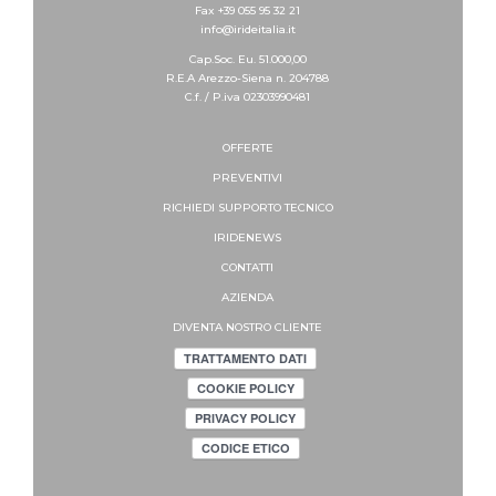
Fax +39 055 95 32 21
info@irideitalia.it
Cap.Soc. Eu. 51.000,00
R.E.A Arezzo-Siena n. 204788
C.f. / P.iva 02303990481
OFFERTE
PREVENTIVI
RICHIEDI SUPPORTO
TECNICO
IRIDENEWS
CONTATTI
AZIENDA
DIVENTA NOSTRO CLIENTE