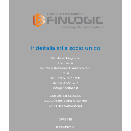
Irideitalia srl a socio unico
Via Marco Biagi snc
Loc. Faella
52026 Castelfranco Piandiscò (AR)
Italia
Tel. +39 055 95 44 858
Fax +39 055 95 32 21
info@irideitalia.it
Cap.Soc. Eu. 51.000,00
R.E.A Arezzo-Siena n. 204788
C.f. / P.iva 02303990481
OFFERTE
PREVENTIVI