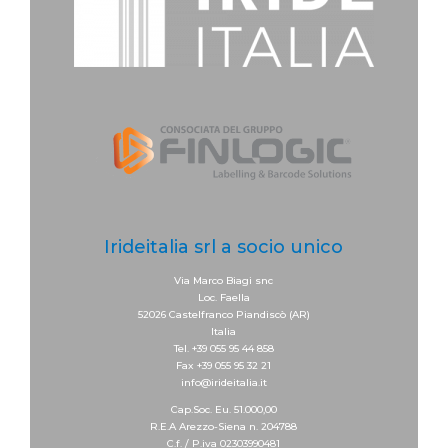
Irideitalia srl a socio unico
Via Marco Biagi snc
Loc. Faella
52026 Castelfranco Piandiscò (AR)
Italia
Tel. +39 055 95 44 858
Fax +39 055 95 32 21
info@irideitalia.it
Cap.Soc. Eu. 51.000,00
R.E.A Arezzo-Siena n. 204788
C.f. / P.iva 02303990481