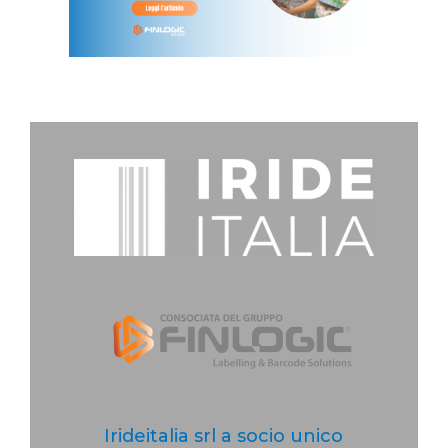
Irideitalia srl a socio unico