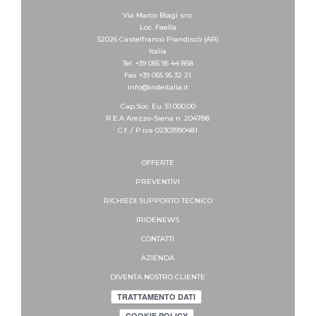
Via Marco Biagi snc
Loc. Faella
52026 Castelfranco Piandiscò (AR)
Italia
Tel. +39 055 95 44 858
Fax +39 055 95 32 21
info@irideitalia.it
Cap.Soc. Eu. 51.000,00
R.E.A Arezzo-Siena n. 204788
C.f. / P.iva 02303990481
OFFERTE
PREVENTIVI
RICHIEDI SUPPORTO
TECNICO
IRIDENEWS
CONTATTI
AZIENDA
DIVENTA NOSTRO CLIENTE