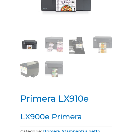
Primera LX910e
LX900e Primera
Categorie:
Primera
,
Stampanti a getto