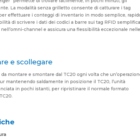
iger” permette di trovare facilmente, in pochi minuti, gli
iente. La modalità senza grilletto consente di catturare i tag
er effettuare i conteggi di inventario in modo semplice, rapid
ibilità di scrivere i dati dei codici a barre sui tag RFID semplific
rio nell’omni-channel e assicura una flessibilità eccezionale nell
are e scollegare
e da montare e smontare dal TC20 ogni volta che un’operazion
 Pur mantenendo saldamente in posizione il TC20, l’unità
ata in pochi istanti, per ripristinare il normale formato
 TC20.
iche
ura