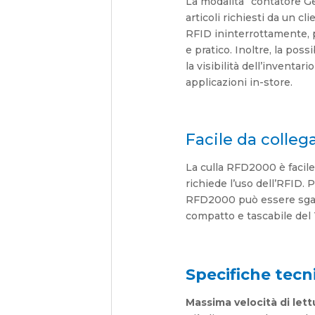
La modalità “contatore Ge
articoli richiesti da un cl
RFID ininterrottamente, p
e pratico. Inoltre, la poss
la visibilità dell’inventa
applicazioni in-store.
Facile da colleg
La culla RFD2000 è facil
richiede l’uso dell’RFID.
RFD2000 può essere sganci
compatto e tascabile del
Specifiche tecn
Massima velocità di lett