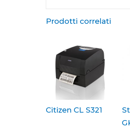
Prodotti correlati
Citizen CL S321
S
GK