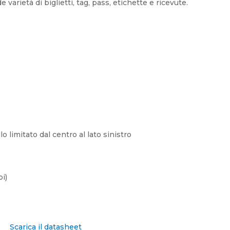
 varietà di biglietti, tag, pass, etichette e ricevute.
 limitato dal centro al lato sinistro
i)
Scarica il datasheet