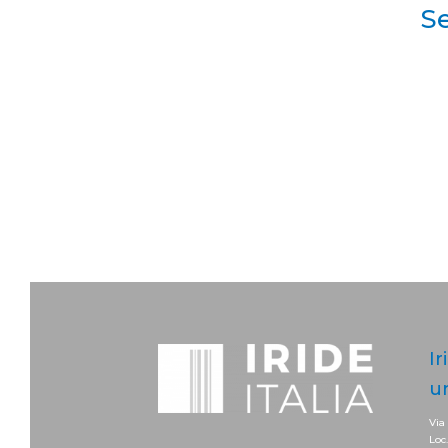
Se
Ir
u
Via
Loc