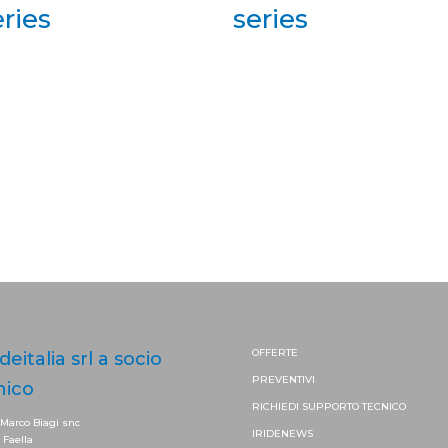
ries
series
OFFERTE
ideitalia srl a socio
PREVENTIVI
nico
RICHIEDI SUPPORTO
TECNICO
 Marco Biagi snc
IRIDENEWS
. Faella