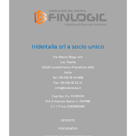
Irideitalia srl a socio unico
Via Marco Biagi snc
Loc. Faella
52026 Castelfranco Piandiscò (AR)
Italia
Tel. +39 055 95 44 858
Fax +39 055 95 32 21
info@irideitalia.it
Cap.Soc. Eu. 51.000,00
R.E.A Arezzo-Siena n. 204788
C.f. / P.iva 02303990481
OFFERTE
PREVENTIVI