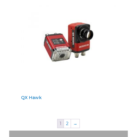
QX Hawk
1
2
→