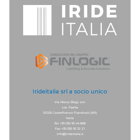
Irideitalia srl a socio unico
Via Marco Biagi snc
Loc. Faella
52026 Castelfranco Piandiscò (AR)
Italia
Tel. +39 055 95 44 858
Fax +39 055 95 32 21
info@irideitalia.it