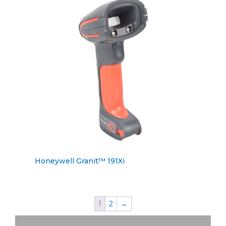
Honeywell Granit™ 191Xi
1
2
→