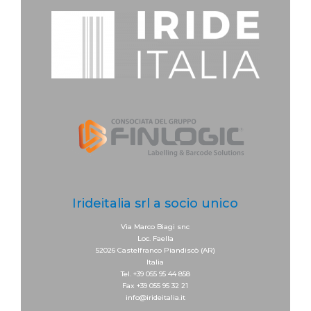
Irideitalia srl a socio unico
Via Marco Biagi snc
Loc. Faella
52026 Castelfranco Piandiscò (AR)
Italia
Tel. +39 055 95 44 858
Fax +39 055 95 32 21
info@irideitalia.it