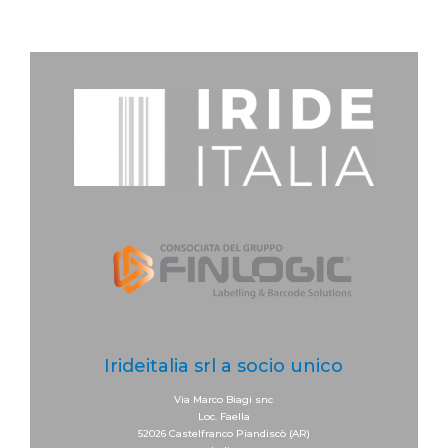
Irideitalia srl a socio unico
Via Marco Biagi snc
Loc. Faella
52026 Castelfranco Piandiscò (AR)