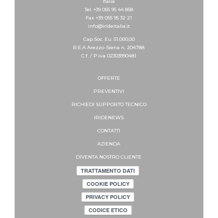
Italia
Tel. +39 055 95 44 858
Fax +39 055 95 32 21
info@irideitalia.it
Cap.Soc. Eu. 51.000,00
R.E.A Arezzo-Siena n. 204788
C.f. / P.iva 02303990481
OFFERTE
PREVENTIVI
RICHIEDI SUPPORTO
TECNICO
IRIDENEWS
CONTATTI
AZIENDA
DIVENTA NOSTRO CLIENTE