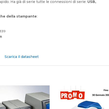
apido. Ha già di serie tutte le connessioni di serie:
USB,
iche della stampante
:
izzo
m
Scarica il datasheet