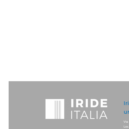
Ir
u
Via
Loc