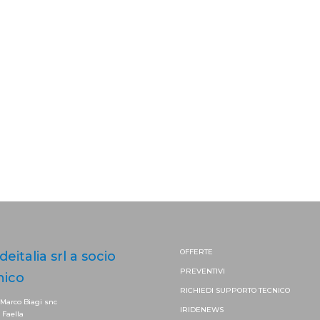
OFFERTE
ideitalia srl a socio
PREVENTIVI
nico
RICHIEDI SUPPORTO
TECNICO
 Marco Biagi snc
IRIDENEWS
. Faella