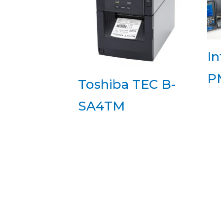
I
P
Toshiba TEC B-
SA4TM