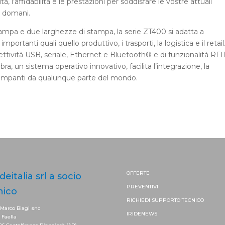
ità, l’affidabilità e le prestazioni per soddisfare le vostre attuali
i domani.
 stampa e due larghezze di stampa, la serie ZT400 si adatta a
ortanti quali quello produttivo, i trasporti, la logistica e il retail
tività USB, seriale, Ethernet e Bluetooth® e di funzionalità RF
ra, un sistema operativo innovativo, facilita l’integrazione, la
ampanti da qualunque parte del mondo.
OFFERTE
ideitalia srl a socio
PREVENTIVI
nico
RICHIEDI SUPPORTO
TECNICO
 Marco Biagi snc
IRIDENEWS
. Faella