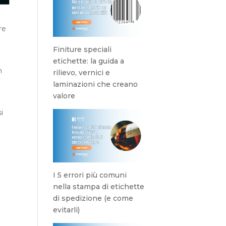
re
Finiture speciali
etichette: la guida a
n
rilievo, vernici e
laminazioni che creano
valore
i
I 5 errori più comuni
nella stampa di etichette
di spedizione (e come
evitarli)