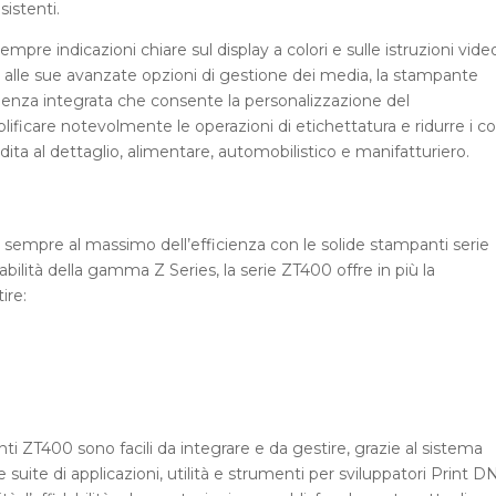
esistenti.
re indicazioni chiare sul display a colori e sulle istruzioni vide
zie alle sue avanzate opzioni di gestione dei media, la stampante
enza integrata che consente la personalizzazione del
icare notevolmente le operazioni di etichettatura e ridurre i co
ndita al dettaglio, alimentare, automobilistico e manifatturiero.
e sempre al massimo dell’efficienza con le solide stampanti serie
bilità della gamma Z Series, la serie ZT400 offre in più la
ire:
nti ZT400 sono facili da integrare e da gestire, grazie al sistema
suite di applicazioni, utilità e strumenti per sviluppatori Print D