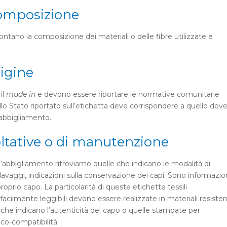
 composizione
contano la composizione dei materiali o delle fibre utilizzate e
.
rigine
il
made in
e devono essere riportare le normative comunitarie
llo Stato riportato sull’etichetta deve corrispondere a quello dov
i abbigliamento.
coltative o di manutenzione
r l’abbigliamento ritroviamo quelle che indicano le modalità di
vaggi, indicazioni sulla conservazione dei capi. Sono informazio
roprio capo. La particolarità di queste etichette tessili
facilmente leggibili devono essere realizzate in materiali resisten
 che indicano l’autenticità del capo o quelle stampate per
’eco-compatibilità.