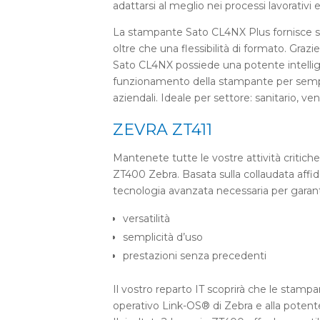
adattarsi al meglio nei processi lavorativi 
La stampante Sato CL4NX Plus fornisce semp
oltre che una flessibilità di formato. Gra
Sato CL4NX possiede una potente intellig
funzionamento della stampante per semplif
aziendali. Ideale per settore: sanitario, ve
ZEVRA ZT411
Mantenete tutte le vostre attività critich
ZT400 Zebra. Basata sulla collaudata affida
tecnologia avanzata necessaria per garant
versatilità
semplicità d’uso
prestazioni senza precedenti
Il vostro reparto IT scoprirà che le stampa
operativo Link-OS® di Zebra e alla potente 