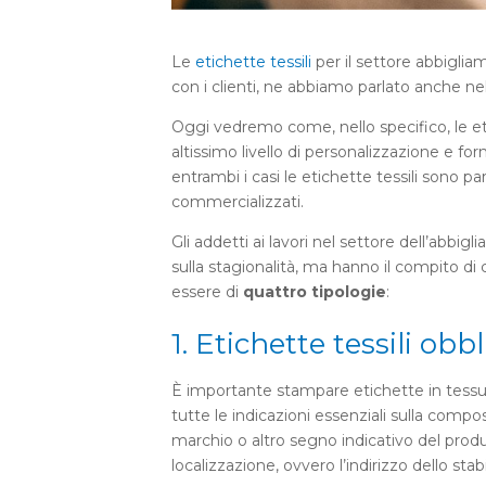
Le
etichette tessili
per il settore abbigli
con i clienti, ne abbiamo parlato anche nell
Oggi vedremo come, nello specifico, le et
altissimo livello di personalizzazione e for
entrambi i casi le etichette tessili sono p
commercializzati.
Gli addetti ai lavori nel settore dell’abb
sulla stagionalità, ma hanno il compito di c
essere di
quattro tipologie
:
1. Etichette tessili obb
È importante stampare etichette in tess
tutte le indicazioni essenziali sulla compo
marchio o altro segno indicativo del prod
localizzazione, ovvero l’indirizzo dello s