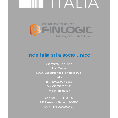
Irideitalia srl a socio unico
Via Marco Biagi snc
Loc. Faella
52026 Castelfranco Piandiscò (AR)
Italia
Tel. +39 055 95 44 858
Fax +39 055 95 32 21
info@irideitalia.it
Cap.Soc. Eu. 51.000,00
R.E.A Arezzo-Siena n. 204788
C.f. / P.iva 02303990481