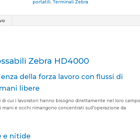
portatili
,
Terminali Zebra
ivo
ossabili Zebra HD4000
cienza della forza lavoro con flussi di
 mani libere
i di cui i lavoratori hanno bisogno direttamente nel loro camp
sì mani e occhi rimangono concentrati sull’operazione da
 e nitide