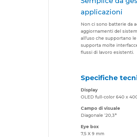
Semplice da gest
applicazioni
Non ci sono batterie da a
aggiornamenti del sistem
all’uso che supportano l
supporta molte interfacce 
flussi di lavoro esistenti.
Specifiche tecn
Display
OLED full-color 640 x 400
Campo di visuale
Diagonale ‘20,3°
Eye box
7,5 X 9 mm