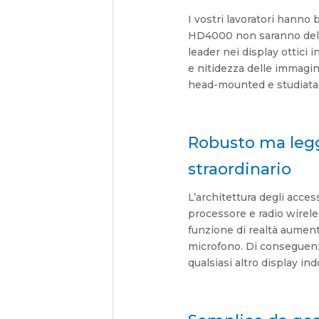
I vostri lavoratori hanno 
HD4000 non saranno delus
leader nei display ottici i
e nitidezza delle immagini
head-mounted e studiata p
Robusto ma leg
straordinario
L’architettura degli acces
processore e radio wirele
funzione di realtà aument
microfono. Di conseguenz
qualsiasi altro display in