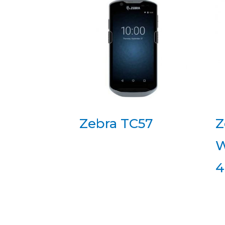
Zebra TC57
Z
W
4