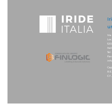
Ir
u
Via
Loc
520
Ital
Tel.
Fax
info
Cap
R.E
C.f