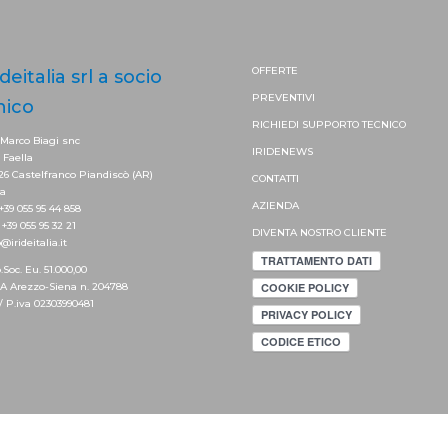
OFFERTE
ideitalia srl a socio
PREVENTIVI
nico
RICHIEDI SUPPORTO
TECNICO
 Marco Biagi snc
IRIDENEWS
. Faella
26 Castelfranco Piandiscò (AR)
CONTATTI
ia
AZIENDA
 +39 055 95 44 858
 +39 055 95 32 21
DIVENTA NOSTRO CLIENTE
@irideitalia.it
.Soc. Eu. 51.000,00
.A Arezzo-Siena n. 204788
. / P.iva 02303990481