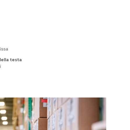
issa
ella testa
i