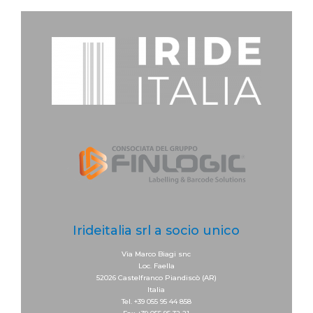
Irideitalia srl a socio unico
Via Marco Biagi snc
Loc. Faella
52026 Castelfranco Piandiscò (AR)
Italia
Tel. +39 055 95 44 858