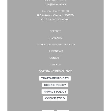
Fax +39 055 95 32 21
info@irideitalia.it
Cap.Soc. Eu. 51.000,00
R.E.A Arezzo-Siena n. 204788
C.f. / P.iva 02303990481
OFFERTE
PREVENTIVI
RICHIEDI SUPPORTO
TECNICO
IRIDENEWS
CONTATTI
AZIENDA
DIVENTA NOSTRO CLIENTE