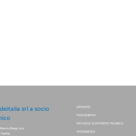
OFFERTE
ideitalia srl a socio
PREVENTIVI
nico
RICHIEDI SUPPORTO
TECNICO
 Marco Biagi snc
IRIDENEWS
. Faella