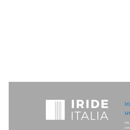
Ir
u
Via
Loc