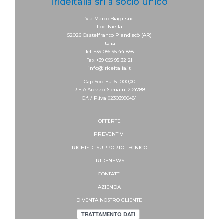
Irideitalia srl a socio unico
Via Marco Biagi snc
Loc. Faella
52026 Castelfranco Piandiscò (AR)
Italia
Tel. +39 055 95 44 858
Fax +39 055 95 32 21
info@irideitalia.it
Cap.Soc. Eu. 51.000,00
R.E.A Arezzo-Siena n. 204788
C.f. / P.iva 02303990481
OFFERTE
PREVENTIVI
RICHIEDI SUPPORTO
TECNICO
IRIDENEWS
CONTATTI
AZIENDA
DIVENTA NOSTRO CLIENTE